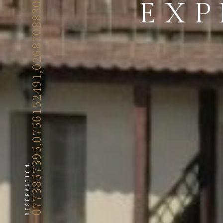
0773857395,0756152491,0268708830,0722765245
EXP
RESERVATION